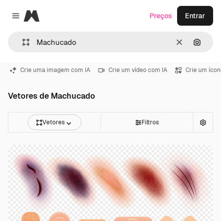
Magnific
Preços
Entrar
Close menu
Limpar
Pesqui
Crie uma imagem com IA
Crie um vídeo com IA
Crie um ícon
Vetores de Machucado
Vetores
Filtros