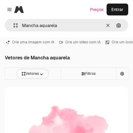
Magnific
Preços
Entrar
Close menu
Limpar
Pesqui
Crie uma imagem com IA
Crie um vídeo com IA
Crie um ícon
Vetores de Mancha aquarela
Vetores
Filtros