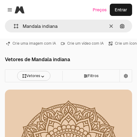
Magnific
Preços
Entrar
Close menu
Limpar
Pesqui
Crie uma imagem com IA
Crie um vídeo com IA
Crie um ícon
Vetores de Mandala indiana
Vetores
Filtros