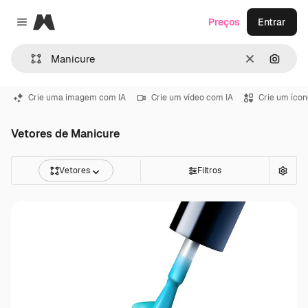
Magnific
Preços
Entrar
Close menu
Limpar
Pesqui
Crie uma imagem com IA
Crie um vídeo com IA
Crie um ícon
Vetores de Manicure
Vetores
Filtros