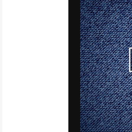
A plataforma cr
seu melhor trab
assinantes entr
agências e estú
Português
Copyright © 2010