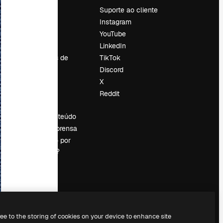
Preços
Suporte ao cliente
Sobre nós
Instagram
Reviews
YouTube
Emprego
LinkedIn
Tendências de
TikTok
pesquisa
Discord
Blog
X
Eventos
Reddit
es
Slidesgo
Vender conteúdo
Sala de imprensa
Procurando por
magnific.ai?
ree to the storing of cookies on your device to enhance site