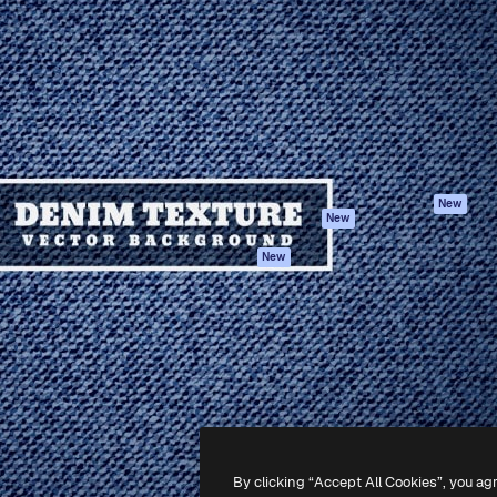
iativa para você direcionar
Spaces
Academy
alho. Mais de 1 milhão de
Assistente de IA
Documentação
e criativos, empresas,
Gerador de
Atendimento
dios.
imagens
Termos e
Gerador de vídeos
condições
Texto para voz
Política de
privacidade
Conteúdo de stock
Originais
MCP para
New
New
Claude/ChatGPT
Política de cooki
Agentes
Central de
New
confiabilidade
API
Afiliados
App móvel
Empresas
Todas as
ferramentas
-
2026
Freepik Company S.L.U.
Todos os direitos reservados
.
By clicking “Accept All Cookies”, you ag