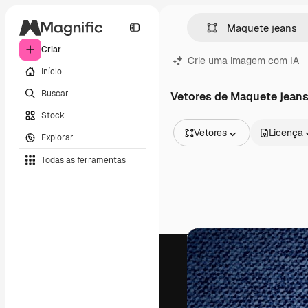
Criar
Crie uma imagem com IA
Início
Buscar
Vetores de Maquete jean
Stock
Vetores
Licença
Explorar
Todas as imagens
Todas as ferramentas
Vetores
Ilustrações
Fotos
PSD
Modelos
Mockups
Vídeos
Clipes de vídeo
Animações
Modelos de vídeos
Ícones
Modelos 3D
Fontes