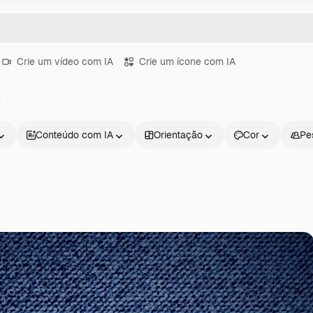
Crie um vídeo com IA
Crie um ícone com IA
s
Conteúdo com IA
Orientação
Cor
Pe
Produtos
Começar