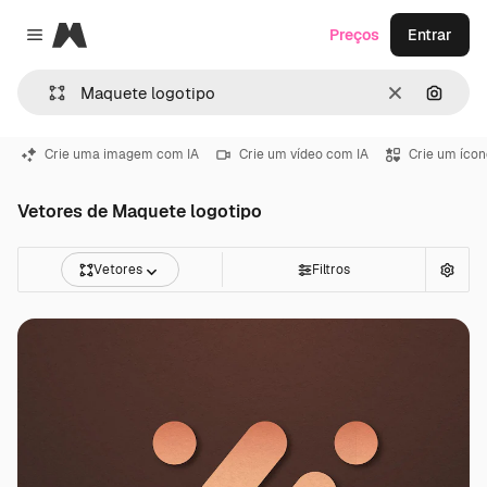
Magnific
Preços
Entrar
Close menu
Limpar
Pesqui
Crie uma imagem com IA
Crie um vídeo com IA
Crie um ícon
Vetores de Maquete logotipo
Vetores
Filtros