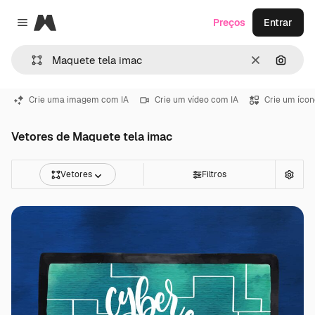
Magnific
Preços
Entrar
Close menu
Limpar
Pesqui
Crie uma imagem com IA
Crie um vídeo com IA
Crie um ícon
Vetores de Maquete tela imac
Vetores
Filtros