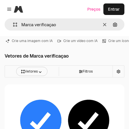
Magnific
Preços
Entrar
Close menu
Limpar
Pesqui
Crie uma imagem com IA
Crie um vídeo com IA
Crie um ícon
Vetores de Marca verificaçao
Vetores
Filtros