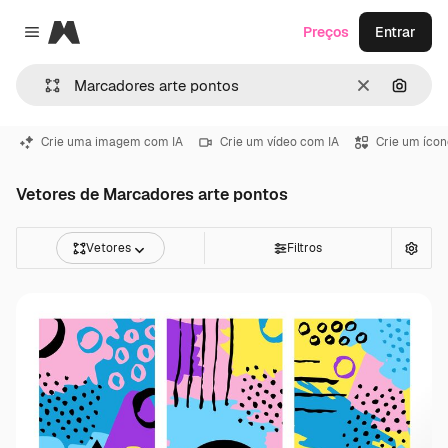
Magnific
Preços
Entrar
Close menu
Limpar
Pesqui
Crie uma imagem com IA
Crie um vídeo com IA
Crie um ícon
Vetores de Marcadores arte pontos
Vetores
Filtros