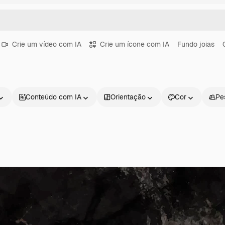
Crie um vídeo com IA
Crie um ícone com IA
Fundo joias
o
Conteúdo com IA
Orientação
Cor
Pe
Produtos
Começar