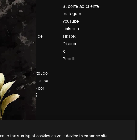
Preços
Suporte ao cliente
Sobre nós
Instagram
Reviews
YouTube
Emprego
LinkedIn
Tendências de
TikTok
pesquisa
Discord
Blog
X
Eventos
Reddit
es
Slidesgo
Vender conteúdo
Sala de imprensa
Procurando por
magnific.ai?
ree to the storing of cookies on your device to enhance site