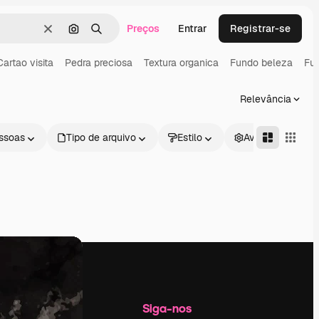
Preços
Entrar
Registrar-se
Limpar
Pesquisar por imagem
Buscar
Cartao visita
Pedra preciosa
Textura organica
Fundo beleza
Fu
Relevância
ssoas
Tipo de arquivo
Estilo
Avançado
Empresa
Siga-nos