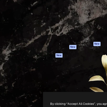
iativa para você direcionar
Spaces
Academy
alho. Mais de 1 milhão de
Assistente de IA
Documentação
e criativos, empresas,
Gerador de
Atendimento
dios.
imagens
Termos e
Gerador de vídeos
condições
Texto para voz
Política de
privacidade
Conteúdo de stock
Originais
MCP para
New
New
Claude/ChatGPT
Política de cooki
Agentes
Central de
New
confiabilidade
API
Afiliados
App móvel
Empresas
Todas as
ferramentas
-
2026
Freepik Company S.L.U.
Todos os direitos reservados
.
By clicking “Accept All Cookies”, you ag