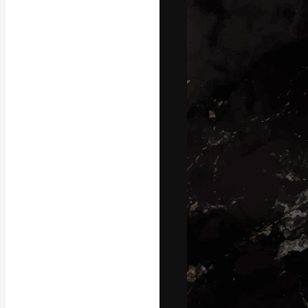
A plataforma cr
seu melhor trab
assinantes entr
agências e estú
Português
Copyright © 2010