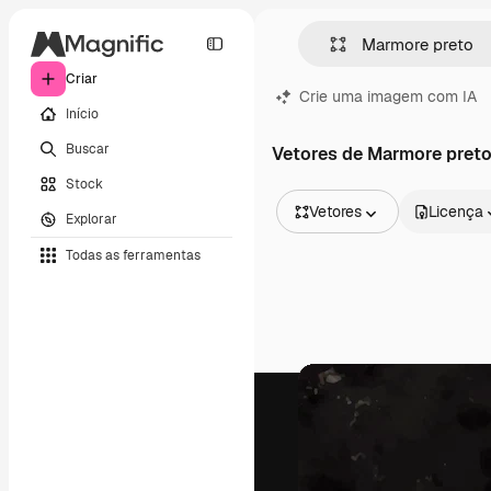
Criar
Crie uma imagem com IA
Início
Buscar
Vetores de Marmore pret
Stock
Vetores
Licença
Explorar
Todas as imagens
Todas as ferramentas
Vetores
Ilustrações
Fotos
PSD
Modelos
Mockups
Vídeos
Clipes de vídeo
Animações
Modelos de vídeos
Ícones
Modelos 3D
Fontes