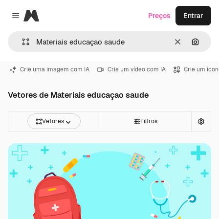
Magnific
Preços
Entrar
Close menu
Limpar
Pesqui
Crie uma imagem com IA
Crie um vídeo com IA
Crie um ícon
Vetores de Materiais educaçao saude
Vetores
Filtros