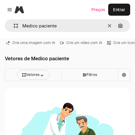
Magnific
Preços
Entrar
Close menu
Limpar
Pesqui
Crie uma imagem com IA
Crie um vídeo com IA
Crie um ícon
Vetores de Medico paciente
Vetores
Filtros