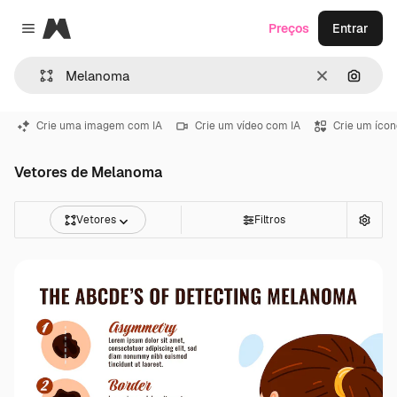
Magnific
Preços
Entrar
Close menu
Limpar
Pesqui
Crie uma imagem com IA
Crie um vídeo com IA
Crie um ícon
Vetores de Melanoma
Vetores
Filtros