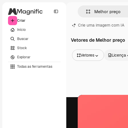
Criar
Crie uma imagem com IA
Início
Buscar
Vetores de Melhor preço
Stock
Vetores
Licença
Explorar
Todas as imagens
Todas as ferramentas
Vetores
Ilustrações
Fotos
PSD
Modelos
Mockups
Vídeos
Clipes de vídeo
Animações
Modelos de vídeos
Ícones
Modelos 3D
Fontes