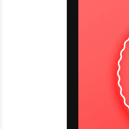
A plataforma cr
seu melhor trab
assinantes entr
agências e estú
Português
Copyright © 2010