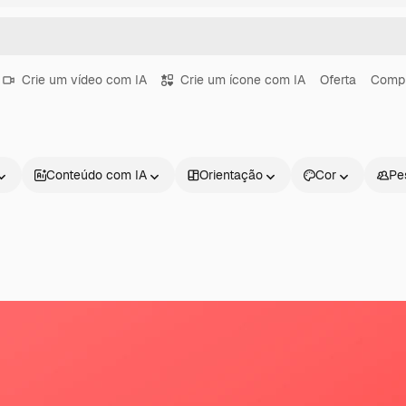
Crie um vídeo com IA
Crie um ícone com IA
Oferta
Comp
Conteúdo com IA
Orientação
Cor
Pe
Produtos
Começar