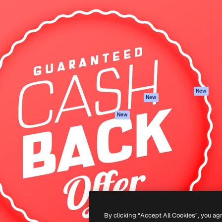
iativa para você direcionar
Spaces
Academy
alho. Mais de 1 milhão de
Assistente de IA
Documentação
e criativos, empresas,
Gerador de
Atendimento
dios.
imagens
Termos e
Gerador de vídeos
condições
Texto para voz
Política de
privacidade
Conteúdo de stock
Originais
MCP para
New
New
Claude/ChatGPT
Política de cooki
Agentes
Central de
New
confiabilidade
API
Afiliados
App móvel
Empresas
Todas as
ferramentas
-
2026
Freepik Company S.L.U.
Todos os direitos reservados
.
By clicking “Accept All Cookies”, you ag