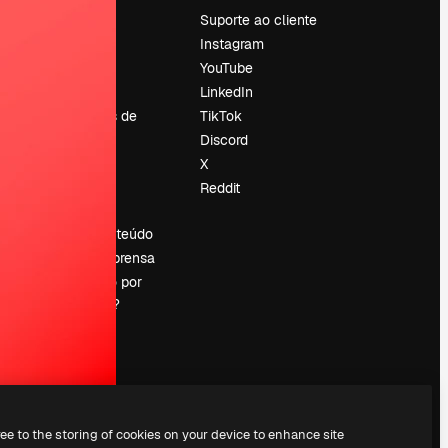
Preços
Suporte ao cliente
Sobre nós
Instagram
Reviews
YouTube
Emprego
LinkedIn
Tendências de
TikTok
pesquisa
Discord
Blog
X
Eventos
Reddit
es
Slidesgo
Vender conteúdo
Sala de imprensa
Procurando por
magnific.ai?
ree to the storing of cookies on your device to enhance site