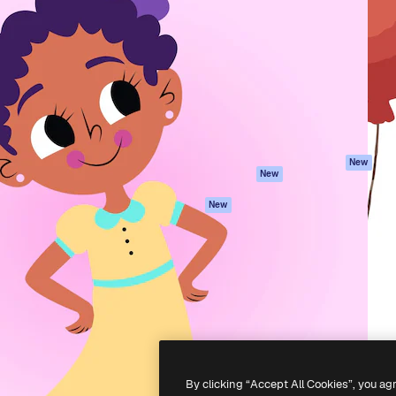
iativa para você direcionar
Spaces
Academy
alho. Mais de 1 milhão de
Assistente de IA
Documentação
e criativos, empresas,
Gerador de
Atendimento
dios.
imagens
Termos e
Gerador de vídeos
condições
Texto para voz
Política de
privacidade
Conteúdo de stock
Originais
MCP para
New
New
Claude/ChatGPT
Política de cooki
Agentes
Central de
New
confiabilidade
API
Afiliados
App móvel
Empresas
Todas as
ferramentas
-
2026
Freepik Company S.L.U.
Todos os direitos reservados
.
By clicking “Accept All Cookies”, you ag