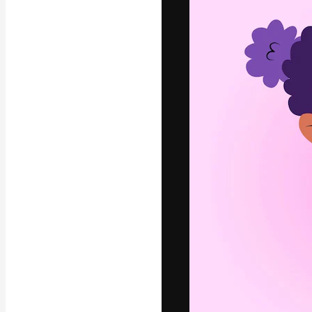
A plataforma cr
seu melhor trab
assinantes entr
agências e estú
Português
Copyright © 2010