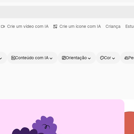
Crie um vídeo com IA
Crie um ícone com IA
Criança
Estu
Conteúdo com IA
Orientação
Cor
Pe
Produtos
Começar