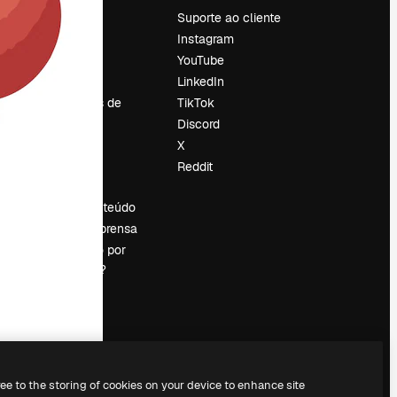
Preços
Suporte ao cliente
Sobre nós
Instagram
Reviews
YouTube
Emprego
LinkedIn
Tendências de
TikTok
pesquisa
Discord
Blog
X
Eventos
Reddit
es
Slidesgo
Vender conteúdo
Sala de imprensa
Procurando por
magnific.ai?
ree to the storing of cookies on your device to enhance site