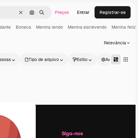
Preços
Entrar
Registrar-se
Limpar
Pesquisar por imagem
Buscar
dante
Boneca
Menina lendo
Menina escrevendo
Menina feliz
Relevância
ssoas
Tipo de arquivo
Estilo
Avançado
Empresa
Siga-nos