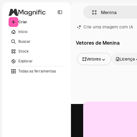
Criar
Crie uma imagem com IA
Início
Buscar
Vetores de Menina
Stock
Vetores
Licença
Explorar
Todas as imagens
Todas as ferramentas
Vetores
Ilustrações
Fotos
PSD
Modelos
Mockups
Vídeos
Clipes de vídeo
Animações
Modelos de vídeos
Ícones
Modelos 3D
Fontes