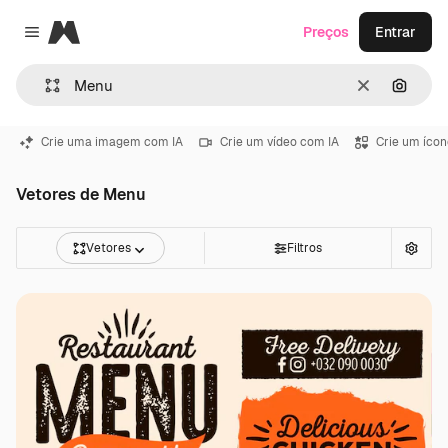
Magnific
Preços
Entrar
Close menu
Limpar
Pesqui
Crie uma imagem com IA
Crie um vídeo com IA
Crie um ícon
Vetores de Menu
Vetores
Filtros