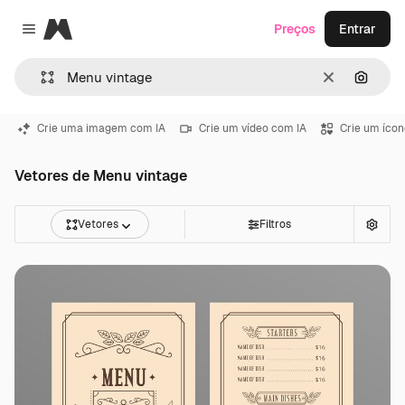
Magnific
Preços
Entrar
Close menu
Limpar
Pesqui
Crie uma imagem com IA
Crie um vídeo com IA
Crie um ícon
Vetores de Menu vintage
Vetores
Filtros