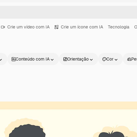
Crie um vídeo com IA
Crie um ícone com IA
Tecnologia
O
Conteúdo com IA
Orientação
Cor
Pe
Produtos
Começar