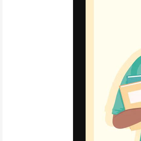
A plataforma cr
seu melhor trab
assinantes entr
agências e estú
Português
Copyright © 2010