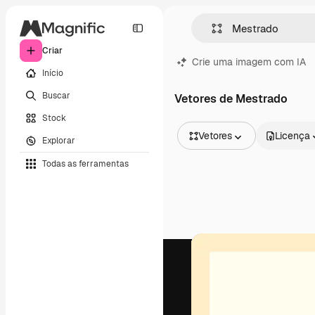
Criar
Crie uma imagem com IA
Início
Buscar
Vetores de Mestrado
Stock
Vetores
Licença
Explorar
Todas as imagens
Todas as ferramentas
Vetores
Ilustrações
Fotos
PSD
Modelos
Mockups
Vídeos
Clipes de vídeo
Animações
Modelos de vídeos
Ícones
Modelos 3D
Fontes