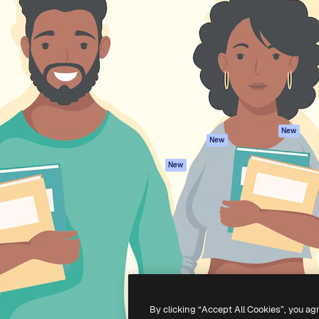
iativa para você direcionar
Spaces
Academy
alho. Mais de 1 milhão de
Assistente de IA
Documentação
e criativos, empresas,
Gerador de
Atendimento
dios.
imagens
Termos e
Gerador de vídeos
condições
Texto para voz
Política de
privacidade
Conteúdo de stock
Originais
MCP para
New
New
Claude/ChatGPT
Política de cooki
Agentes
Central de
New
confiabilidade
API
Afiliados
App móvel
Empresas
Todas as
ferramentas
-
2026
Freepik Company S.L.U.
Todos os direitos reservados
.
By clicking “Accept All Cookies”, you ag