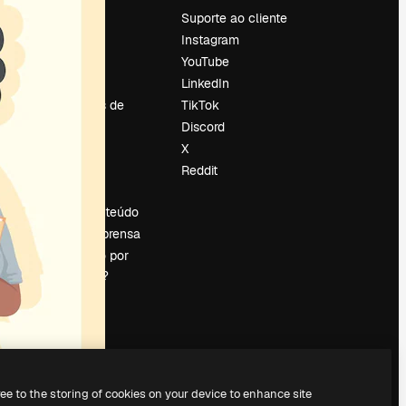
Preços
Suporte ao cliente
Sobre nós
Instagram
Reviews
YouTube
Emprego
LinkedIn
Tendências de
TikTok
pesquisa
Discord
Blog
X
Eventos
Reddit
es
Slidesgo
Vender conteúdo
Sala de imprensa
Procurando por
magnific.ai?
ree to the storing of cookies on your device to enhance site