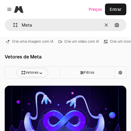
Magnific
Preços
Entrar
Close menu
Limpar
Pesqui
Crie uma imagem com IA
Crie um vídeo com IA
Crie um ícon
Vetores de Meta
Vetores
Filtros