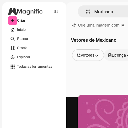
Criar
Crie uma imagem com IA
Início
Buscar
Vetores de Mexicano
Stock
Vetores
Licença
Explorar
Todas as imagens
Todas as ferramentas
Vetores
Ilustrações
Fotos
PSD
Modelos
Mockups
Vídeos
Clipes de vídeo
Animações
Modelos de vídeos
Ícones
Modelos 3D
Fontes