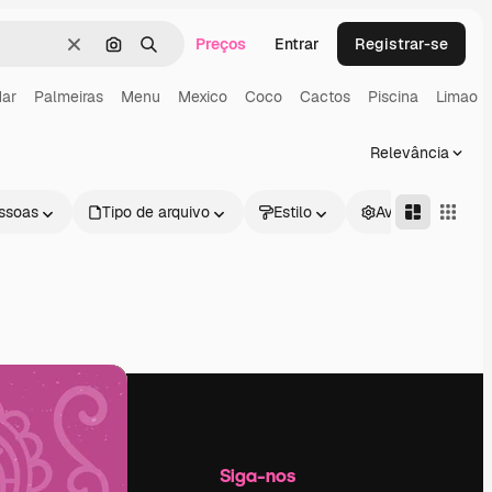
Preços
Entrar
Registrar-se
Limpar
Pesquisar por imagem
Buscar
ar
Palmeiras
Menu
Mexico
Coco
Cactos
Piscina
Limao
Relevância
ssoas
Tipo de arquivo
Estilo
Avançado
Empresa
Siga-nos