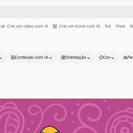
Crie um vídeo com IA
Crie um ícone com IA
Sol
Praia
M
Conteúdo com IA
Orientação
Cor
Pe
Produtos
Começar