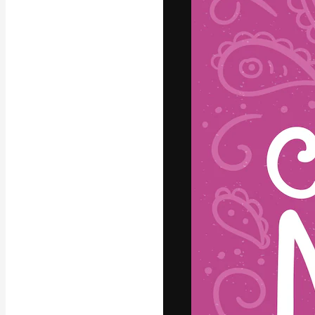
A plataforma cr
seu melhor trab
assinantes entr
agências e estú
Português
Copyright © 2010