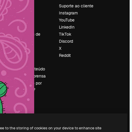
Preços
Suporte ao cliente
Sobre nós
Instagram
Reviews
YouTube
Emprego
LinkedIn
Tendências de
TikTok
pesquisa
Discord
Blog
X
Eventos
Reddit
es
Slidesgo
Vender conteúdo
Sala de imprensa
Procurando por
magnific.ai?
ree to the storing of cookies on your device to enhance site