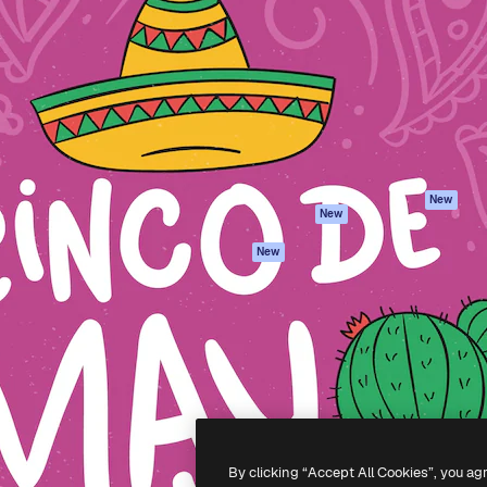
iativa para você direcionar
Spaces
Academy
alho. Mais de 1 milhão de
Assistente de IA
Documentação
e criativos, empresas,
Gerador de
Atendimento
dios.
imagens
Termos e
Gerador de vídeos
condições
Texto para voz
Política de
privacidade
Conteúdo de stock
Originais
MCP para
New
New
Claude/ChatGPT
Política de cooki
Agentes
Central de
New
confiabilidade
API
Afiliados
App móvel
Empresas
Todas as
ferramentas
-
2026
Freepik Company S.L.U.
Todos os direitos reservados
.
By clicking “Accept All Cookies”, you ag