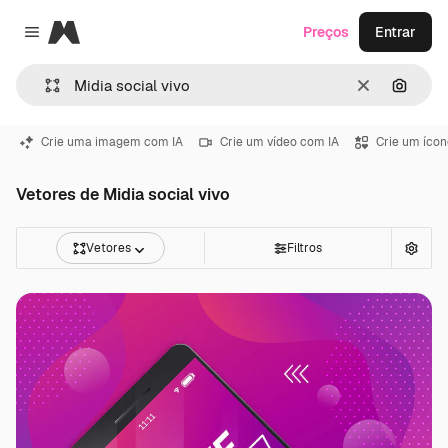
Magnific
Preços
Entrar
Close menu
Limpar
Pesqui
Crie uma imagem com IA
Crie um vídeo com IA
Crie um ícon
Vetores de Midia social vivo
Vetores
Filtros