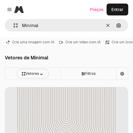
Magnific
Preços
Entrar
Close menu
Limpar
Pesqui
Crie uma imagem com IA
Crie um vídeo com IA
Crie um ícon
Vetores de Minimal
Vetores
Filtros