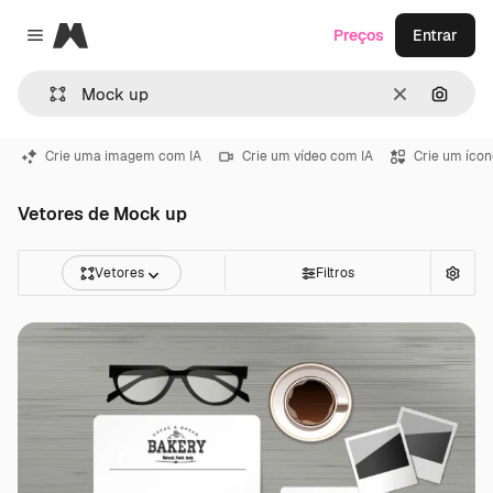
Magnific
Preços
Entrar
Close menu
Limpar
Pesqui
Crie uma imagem com IA
Crie um vídeo com IA
Crie um ícon
Vetores de Mock up
Vetores
Filtros