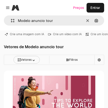
Magnific
Preços
Entrar
Close menu
Limpar
Pesqui
Crie uma imagem com IA
Crie um vídeo com IA
Crie um ícon
Vetores de Modelo anuncio tour
Vetores
Filtros