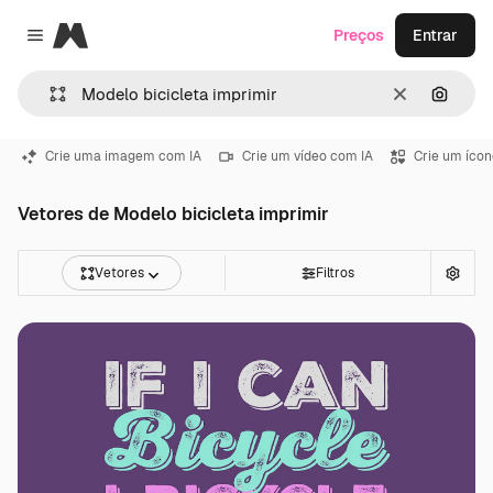
Magnific
Preços
Entrar
Close menu
Limpar
Pesqui
Crie uma imagem com IA
Crie um vídeo com IA
Crie um ícon
Vetores de Modelo bicicleta imprimir
Vetores
Filtros