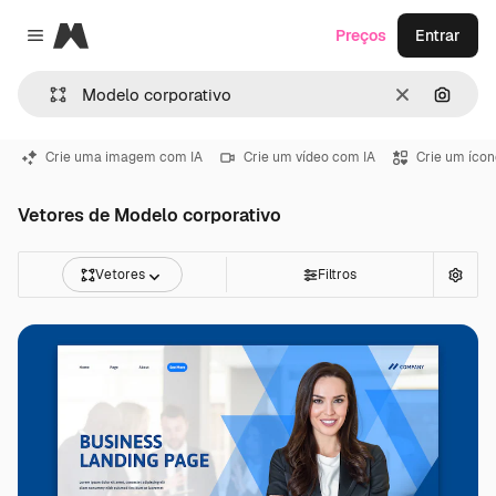
Magnific
Preços
Entrar
Close menu
Limpar
Pesqui
Crie uma imagem com IA
Crie um vídeo com IA
Crie um ícon
Vetores de Modelo corporativo
Vetores
Filtros