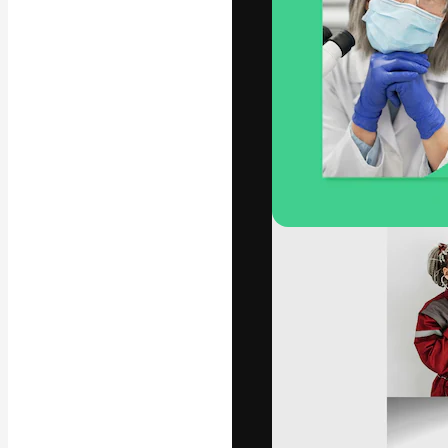
A plataforma cr
seu melhor trab
assinantes entr
agências e estú
Português
Copyright © 2010