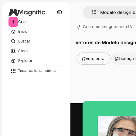
Criar
Crie uma imagem com IA
Início
Buscar
Vetores de Modelo design
Stock
Vetores
Licença
Explorar
Todas as imagens
Todas as ferramentas
Vetores
Ilustrações
Fotos
PSD
Modelos
Mockups
Vídeos
Clipes de vídeo
Animações
Modelos de vídeos
Ícones
Modelos 3D
Fontes