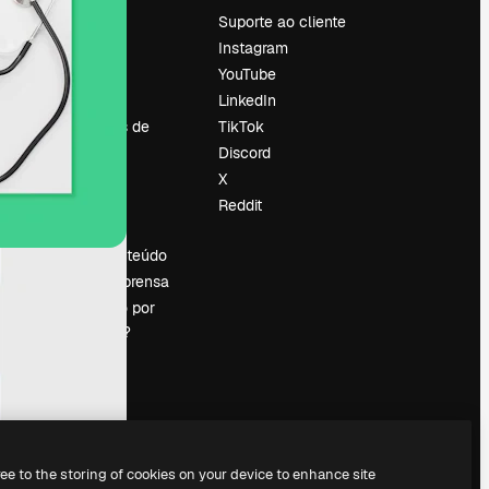
Preços
Suporte ao cliente
Sobre nós
Instagram
Reviews
YouTube
Emprego
LinkedIn
Tendências de
TikTok
pesquisa
Discord
Blog
X
Eventos
Reddit
es
Slidesgo
Vender conteúdo
Sala de imprensa
Procurando por
magnific.ai?
ree to the storing of cookies on your device to enhance site