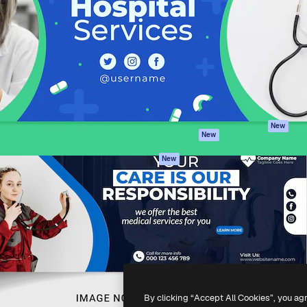
iativa para você direcionar
Spaces
Academy
alho. Mais de 1 milhão de
Assistente de IA
Documentação
e criativos, empresas,
Gerador de
Atendimento
dios.
imagens
Termos e
Gerador de vídeos
condições
Texto para voz
Política de
privacidade
Conteúdo de stock
Originais
MCP para
New
New
Claude/ChatGPT
Política de cooki
Agentes
Central de
New
confiabilidade
API
Afiliados
App móvel
Empresas
Todas as
ferramentas
-
2026
Freepik Company S.L.U.
Todos os direitos reservados
.
By clicking “Accept All Cookies”, you ag