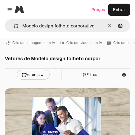
Magnific
Preços
Entrar
Close menu
Limpar
Pesqui
Crie uma imagem com IA
Crie um vídeo com IA
Crie um ícon
Vetores de Modelo design folheto corporativo
Vetores
Filtros