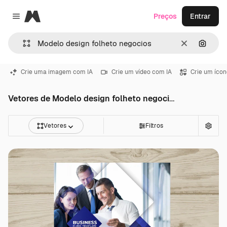
Magnific
Preços
Entrar
Close menu
Limpar
Pesqui
Crie uma imagem com IA
Crie um vídeo com IA
Crie um ícon
Vetores de Modelo design folheto negocios
Vetores
Filtros