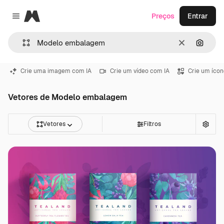
Magnific
Preços
Entrar
Close menu
Limpar
Pesqui
Crie uma imagem com IA
Crie um vídeo com IA
Crie um ícon
Vetores de Modelo embalagem
Vetores
Filtros