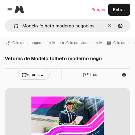
Magnific
Preços
Entrar
Close menu
Limpar
Pesqui
Crie uma imagem com IA
Crie um vídeo com IA
Crie um ícon
Vetores de Modelo folheto moderno negocios
Vetores
Filtros