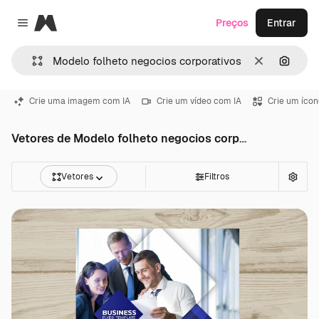
Magnific
Preços
Entrar
Close menu
Limpar
Pesqui
Crie uma imagem com IA
Crie um vídeo com IA
Crie um ícon
Vetores de Modelo folheto negocios corporativos
Vetores
Filtros