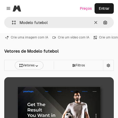
Magnific
Preços
Entrar
Close menu
Limpar
Pesqui
Crie uma imagem com IA
Crie um vídeo com IA
Crie um ícon
Vetores de Modelo futebol
Vetores
Filtros