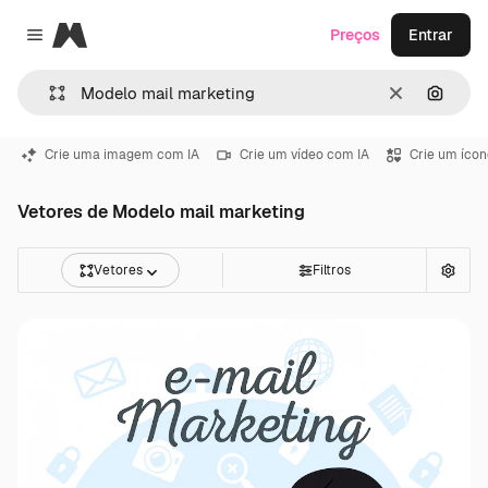
Magnific
Preços
Entrar
Close menu
Limpar
Pesqui
Crie uma imagem com IA
Crie um vídeo com IA
Crie um ícon
Vetores de Modelo mail marketing
Vetores
Filtros