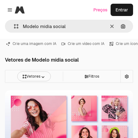
Magnific
Preços
Entrar
Close menu
Limpar
Pesqui
Crie uma imagem com IA
Crie um vídeo com IA
Crie um ícon
Vetores de Modelo midia social
Vetores
Filtros