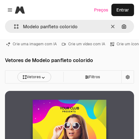
Magnific
Preços
Entrar
Close menu
Limpar
Pesqui
Crie uma imagem com IA
Crie um vídeo com IA
Crie um ícon
Vetores de Modelo panfleto colorido
Vetores
Filtros