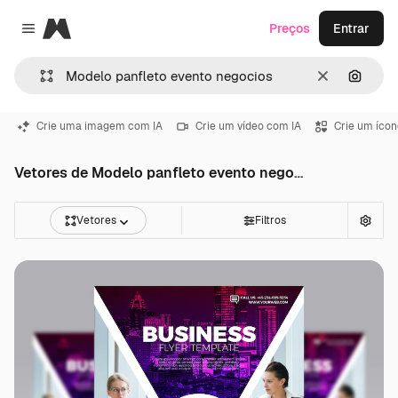
Magnific
Preços
Entrar
Close menu
Limpar
Pesqui
Crie uma imagem com IA
Crie um vídeo com IA
Crie um ícon
Vetores de Modelo panfleto evento negocios
Vetores
Filtros