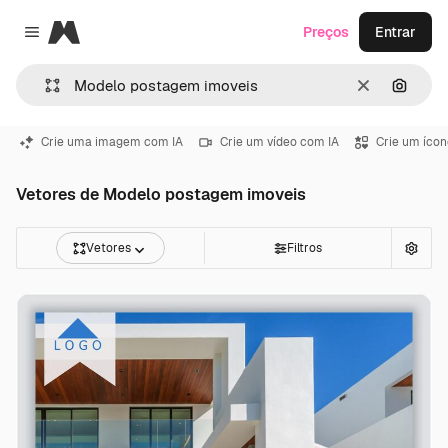
Magnific
Preços
Entrar
Close menu
Limpar
Pesqui
Crie uma imagem com IA
Crie um vídeo com IA
Crie um ícon
Vetores de Modelo postagem imoveis
Vetores
Filtros