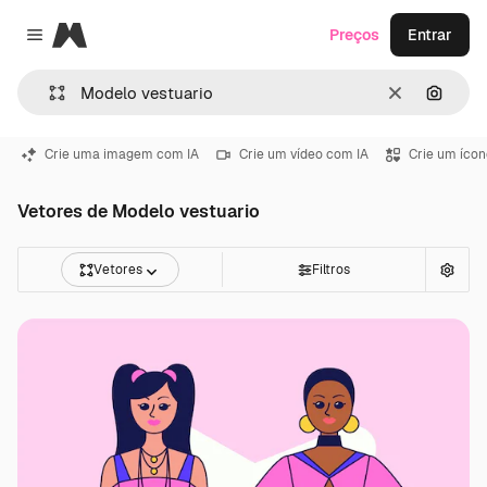
Magnific
Preços
Entrar
Close menu
Limpar
Pesqui
Crie uma imagem com IA
Crie um vídeo com IA
Crie um ícon
Vetores de Modelo vestuario
Vetores
Filtros