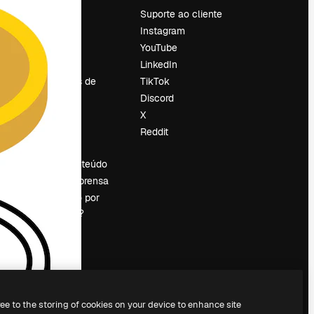
Preços
Suporte ao cliente
Sobre nós
Instagram
Reviews
YouTube
Emprego
LinkedIn
Tendências de
TikTok
pesquisa
Discord
Blog
X
Eventos
Reddit
es
Slidesgo
Vender conteúdo
Sala de imprensa
Procurando por
magnific.ai?
ree to the storing of cookies on your device to enhance site