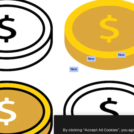
iativa para você direcionar
Spaces
Academy
alho. Mais de 1 milhão de
Assistente de IA
Documentação
e criativos, empresas,
Gerador de
Atendimento
dios.
imagens
Termos e
Gerador de vídeos
condições
Texto para voz
Política de
privacidade
Conteúdo de stock
Originais
MCP para
New
New
Claude/ChatGPT
Política de cooki
Agentes
Central de
New
confiabilidade
API
Afiliados
App móvel
Empresas
Todas as
ferramentas
-
2026
Freepik Company S.L.U.
Todos os direitos reservados
.
By clicking “Accept All Cookies”, you ag