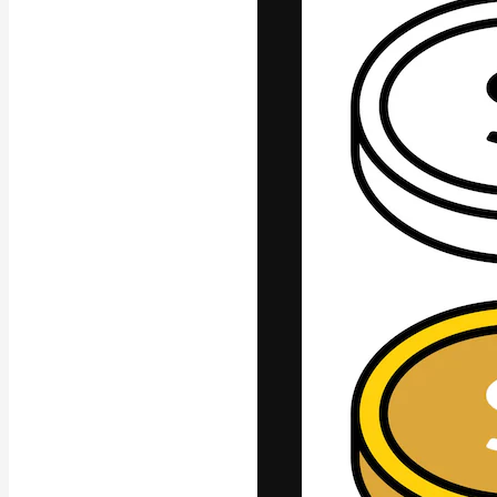
A plataforma cr
seu melhor trab
assinantes entr
agências e estú
Português
Copyright © 2010