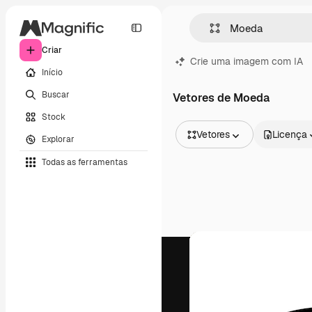
Criar
Crie uma imagem com IA
Início
Buscar
Vetores de Moeda
Stock
Vetores
Licença
Explorar
Todas as imagens
Todas as ferramentas
Vetores
Ilustrações
Fotos
PSD
Modelos
Mockups
Vídeos
Clipes de vídeo
Animações
Modelos de vídeos
Ícones
Modelos 3D
Fontes