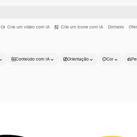
Crie um vídeo com IA
Crie um ícone com IA
Dinheiro
Ofer
Conteúdo com IA
Orientação
Cor
Pe
Produtos
Começar