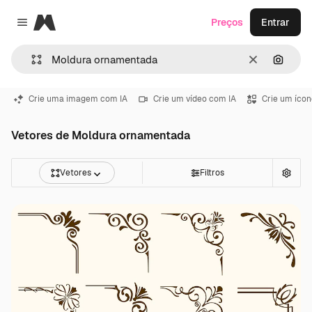
Magnific
Preços
Entrar
Close menu
Limpar
Pesqui
Crie uma imagem com IA
Crie um vídeo com IA
Crie um ícon
Vetores de Moldura ornamentada
Vetores
Filtros