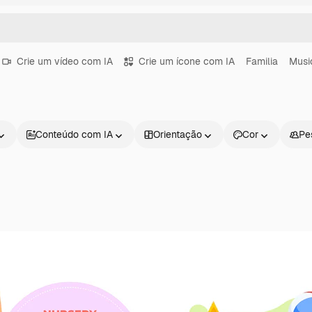
Crie um vídeo com IA
Crie um ícone com IA
Familia
Musi
Conteúdo com IA
Orientação
Cor
Pe
Produtos
Começar