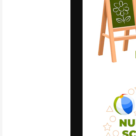
A plataforma cr
seu melhor trab
assinantes entr
agências e estú
Português
Copyright © 2010