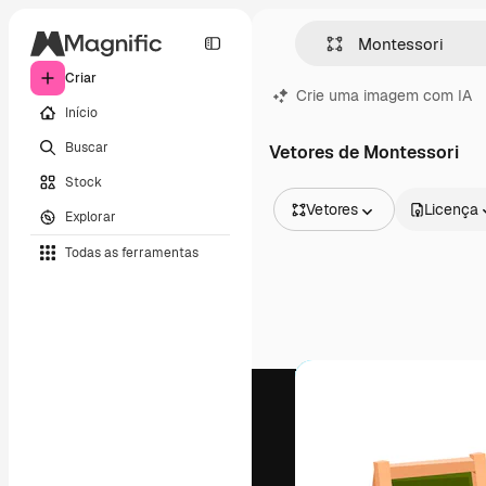
Criar
Crie uma imagem com IA
Início
Buscar
Vetores de Montessori
Stock
Vetores
Licença
Explorar
Todas as imagens
Todas as ferramentas
Vetores
Ilustrações
Fotos
PSD
Modelos
Mockups
Vídeos
Clipes de vídeo
Animações
Modelos de vídeos
Ícones
Modelos 3D
Fontes