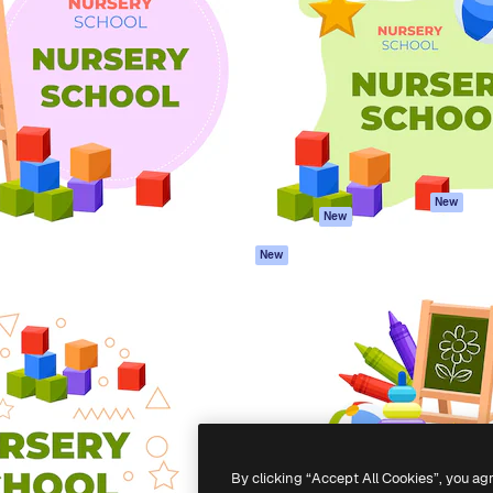
iativa para você direcionar
Spaces
Academy
alho. Mais de 1 milhão de
Assistente de IA
Documentação
e criativos, empresas,
Gerador de
Atendimento
dios.
imagens
Termos e
Gerador de vídeos
condições
Texto para voz
Política de
privacidade
Conteúdo de stock
Originais
MCP para
New
New
Claude/ChatGPT
Política de cooki
Agentes
Central de
New
confiabilidade
API
Afiliados
App móvel
Empresas
Todas as
ferramentas
-
2026
Freepik Company S.L.U.
Todos os direitos reservados
.
By clicking “Accept All Cookies”, you ag