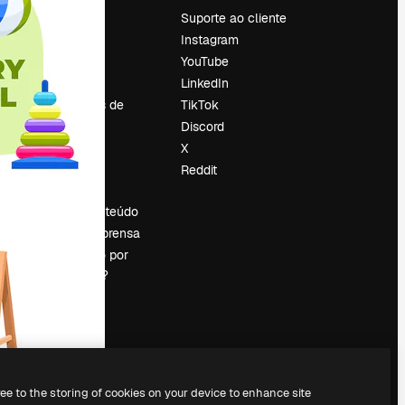
Preços
Suporte ao cliente
Sobre nós
Instagram
Reviews
YouTube
Emprego
LinkedIn
Tendências de
TikTok
pesquisa
Discord
Blog
X
Eventos
Reddit
es
Slidesgo
Vender conteúdo
Sala de imprensa
Procurando por
magnific.ai?
ree to the storing of cookies on your device to enhance site