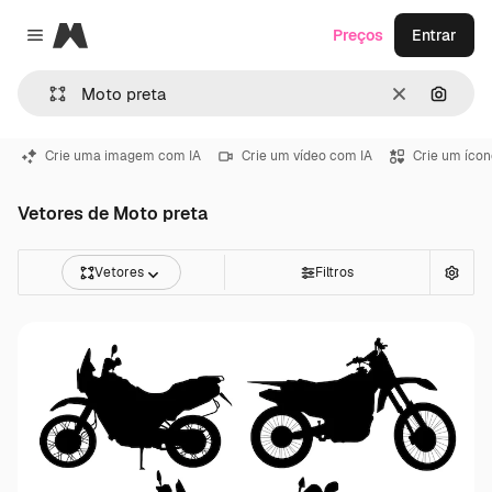
Magnific
Preços
Entrar
Close menu
Limpar
Pesqui
Crie uma imagem com IA
Crie um vídeo com IA
Crie um ícon
Vetores de Moto preta
Vetores
Filtros