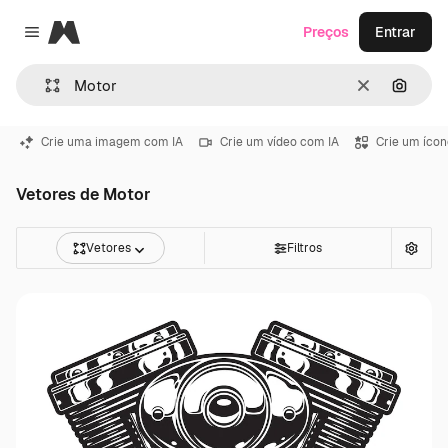
Magnific
Preços
Entrar
Close menu
Limpar
Pesqui
Crie uma imagem com IA
Crie um vídeo com IA
Crie um ícon
Vetores de Motor
Vetores
Filtros