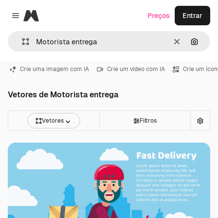
Magnific
Preços
Entrar
Close menu
Limpar
Pesqui
Crie uma imagem com IA
Crie um vídeo com IA
Crie um ícon
Vetores de Motorista entrega
Vetores
Filtros