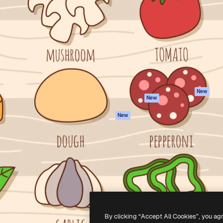
iativa para você direcionar
Spaces
Academy
alho. Mais de 1 milhão de
Assistente de IA
Documentação
e criativos, empresas,
Gerador de
Atendimento
dios.
imagens
Termos e
Gerador de vídeos
condições
Texto para voz
Política de
privacidade
Conteúdo de stock
Originais
MCP para
New
New
Claude/ChatGPT
Política de cooki
Agentes
Central de
New
confiabilidade
API
Afiliados
App móvel
Empresas
Todas as
ferramentas
-
2026
Freepik Company S.L.U.
Todos os direitos reservados
.
By clicking “Accept All Cookies”, you ag