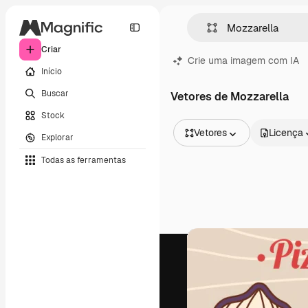
Criar
Crie uma imagem com IA
Início
Buscar
Vetores de Mozzarella
Stock
Vetores
Licença
Explorar
Todas as imagens
Todas as ferramentas
Vetores
Ilustrações
Fotos
PSD
Modelos
Mockups
Vídeos
Clipes de vídeo
Animações
Modelos de vídeos
Ícones
Modelos 3D
Fontes