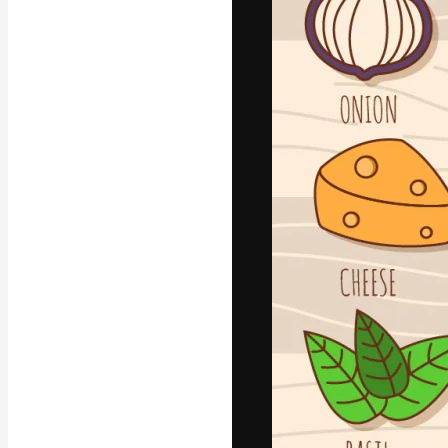
A plataforma cr
seu melhor trab
assinantes entr
agências e estú
Português
Copyright © 2010