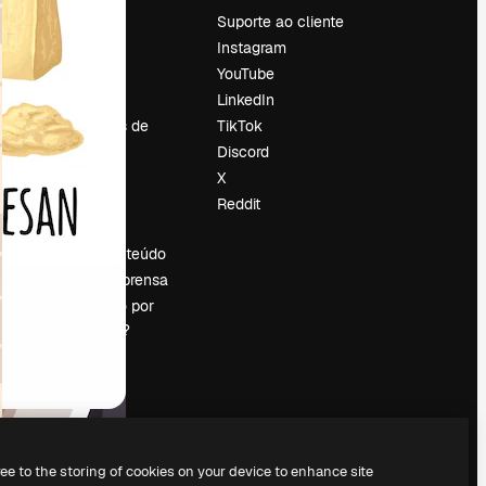
Preços
Suporte ao cliente
Sobre nós
Instagram
Reviews
YouTube
Emprego
LinkedIn
Tendências de
TikTok
pesquisa
Discord
Blog
X
Eventos
Reddit
es
Slidesgo
Vender conteúdo
Sala de imprensa
Procurando por
magnific.ai?
ree to the storing of cookies on your device to enhance site