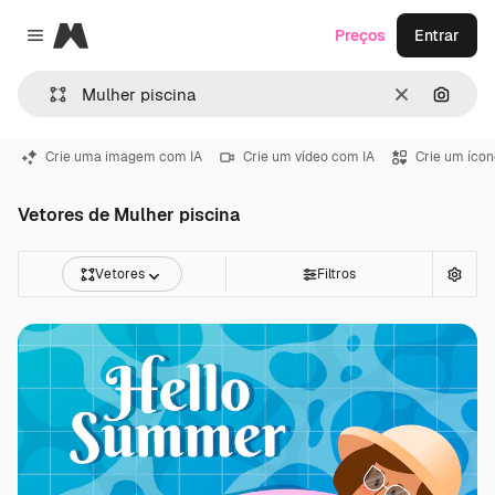
Magnific
Preços
Entrar
Close menu
Limpar
Pesqui
Crie uma imagem com IA
Crie um vídeo com IA
Crie um ícon
Vetores de Mulher piscina
Vetores
Filtros