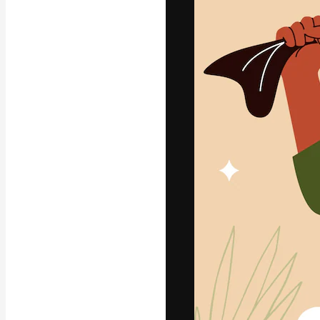
A plataforma cr
seu melhor trab
assinantes entr
agências e estú
Português
Copyright © 2010