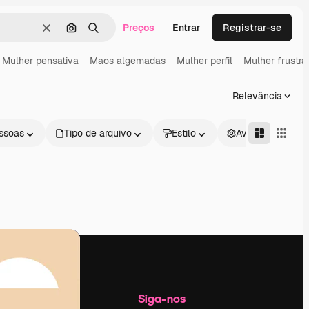
Preços
Entrar
Registrar-se
Limpar
Pesquisar por imagem
Buscar
Mulher pensativa
Maos algemadas
Mulher perfil
Mulher frustra
Relevância
ssoas
Tipo de arquivo
Estilo
Avançado
Empresa
Siga-nos