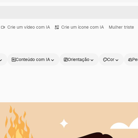
Crie um vídeo com IA
Crie um ícone com IA
Mulher triste
Conteúdo com IA
Orientação
Cor
Pe
Produtos
Começar