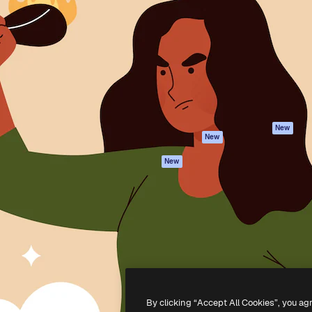
iativa para você direcionar
Spaces
Academy
alho. Mais de 1 milhão de
Assistente de IA
Documentação
e criativos, empresas,
Gerador de
Atendimento
dios.
imagens
Termos e
Gerador de vídeos
condições
Texto para voz
Política de
privacidade
Conteúdo de stock
Originais
MCP para
New
New
Claude/ChatGPT
Política de cooki
Agentes
Central de
New
confiabilidade
API
Afiliados
App móvel
Empresas
Todas as
ferramentas
-
2026
Freepik Company S.L.U.
Todos os direitos reservados
.
By clicking “Accept All Cookies”, you ag