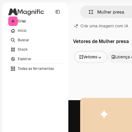
Criar
Crie uma imagem com IA
Início
Buscar
Vetores de Mulher presa
Stock
Vetores
Licença
Explorar
Todas as imagens
Todas as ferramentas
Vetores
Ilustrações
Fotos
PSD
Modelos
Mockups
Vídeos
Clipes de vídeo
Animações
Modelos de vídeos
Ícones
Modelos 3D
Fontes