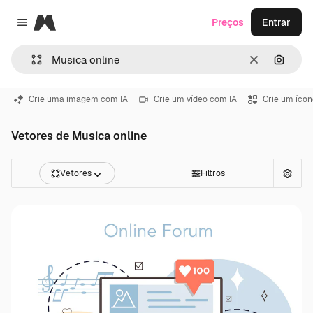
Magnific
Preços
Entrar
Close menu
Limpar
Pesqui
Crie uma imagem com IA
Crie um vídeo com IA
Crie um ícon
Vetores de Musica online
Vetores
Filtros