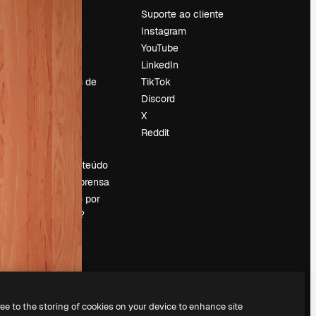
Preços
Suporte ao cliente
Sobre nós
Instagram
Reviews
YouTube
Emprego
LinkedIn
Tendências de
TikTok
pesquisa
Discord
Blog
X
Eventos
Reddit
es
Slidesgo
Vender conteúdo
Sala de imprensa
Procurando por
magnific.ai?
ree to the storing of cookies on your device to enhance site