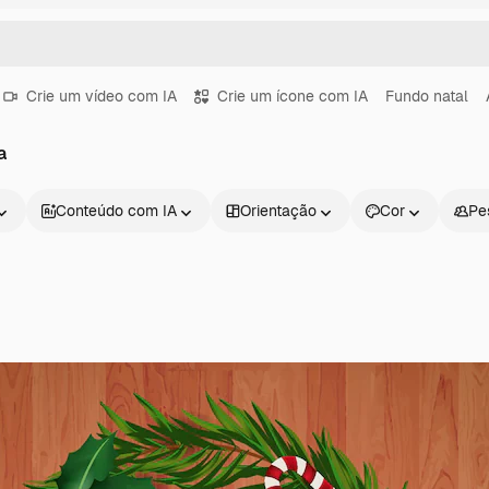
Crie um vídeo com IA
Crie um ícone com IA
Fundo natal
a
Conteúdo com IA
Orientação
Cor
Pe
Produtos
Começar