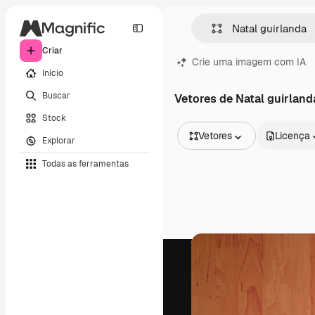
Criar
Crie uma imagem com IA
Início
Buscar
Vetores de Natal guirland
Stock
Vetores
Licença
Explorar
Todas as imagens
Todas as ferramentas
Vetores
Ilustrações
Fotos
PSD
Modelos
Mockups
Vídeos
Clipes de vídeo
Animações
Modelos de vídeos
Ícones
Modelos 3D
Fontes