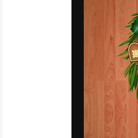
A plataforma cr
seu melhor trab
assinantes entr
agências e estú
Português
Copyright © 2010