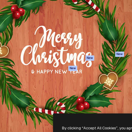
iativa para você direcionar
Spaces
Academy
alho. Mais de 1 milhão de
Assistente de IA
Documentação
e criativos, empresas,
Gerador de
Atendimento
dios.
imagens
Termos e
Gerador de vídeos
condições
Texto para voz
Política de
privacidade
Conteúdo de stock
Originais
MCP para
New
New
Claude/ChatGPT
Política de cooki
Agentes
Central de
New
confiabilidade
API
Afiliados
App móvel
Empresas
Todas as
ferramentas
-
2026
Freepik Company S.L.U.
Todos os direitos reservados
.
By clicking “Accept All Cookies”, you ag